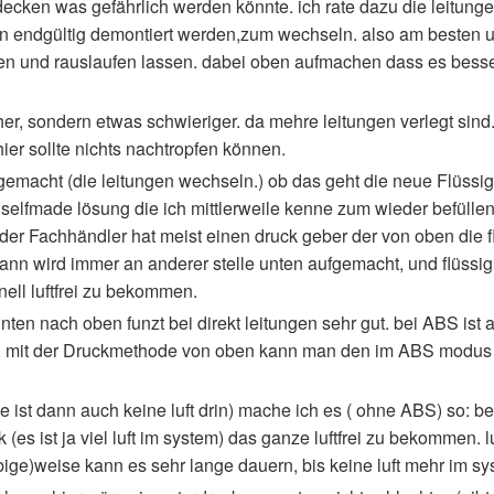
ecken was gefährlich werden könnte. ich rate dazu die leitunge
ann endgültig demontiert werden,zum wechseln. also am besten
n und rauslaufen lassen. dabei oben aufmachen dass es besser
er, sondern etwas schwieriger. da mehre leitungen verlegt sind.
ier sollte nichts nachtropfen können.
gemacht (die leitungen wechseln.) ob das geht die neue Flüssig
e selfmade lösung die ich mittlerweile kenne zum wieder befüll
. der Fachhändler hat meist einen druck geber der von oben die 
 dann wird immer an anderer stelle unten aufgemacht, und flüssig
ell luftfrei zu bekommen.
nten nach oben funzt bei direkt leitungen sehr gut. bei ABS ist 
keit. mit der Druckmethode von oben kann man den im ABS modu
ist dann auch keine luft drin) mache ich es ( ohne ABS) so: be
 (es ist ja viel luft im system) das ganze luftfrei zu bekommen. lu
bige)weise kann es sehr lange dauern, bis keine luft mehr im sys