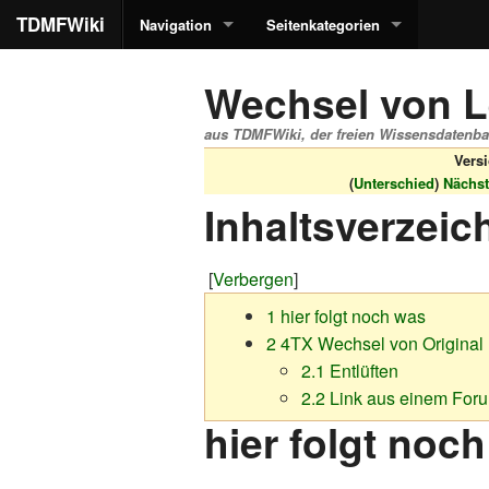
TDMFWiki
Navigation
Seitenkategorien
Wechsel von L
aus TDMFWiki, der freien Wissensdatenb
Vers
(
Unterschied
)
Nächst
Inhaltsverzeic
[
Verbergen
]
1
hier folgt noch was
2
4TX Wechsel von Original 
2.1
Entlüften
2.2
Link aus einem For
hier folgt noc