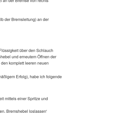
uß an der Bremse von rechts
lb der Bremsleitung) an der
lüssigkeit über den Schlauch
shebel und erneutem Öffnen der
an den komplett leeren neuen
äßigem Erfolg), habe ich folgende
t mittels einer Spritze und
ßen, Bremshebel loslassen'