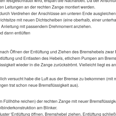
en festgeschraubt wird, erspart die Nacharbeit. Da der Anschl
den Leitungen an der rechten Zange montiert werden.
 durch Verdrehen der Anschlüsse am unteren Ende ausgleichen
htsitze mit neuen Dichtscheiben (eine oberhalb, einer unterha
h Anleitung mit passendem Drehmoment anziehen.
nd dann entlüften
nach Öffnen der Entlüftung und Ziehen des Bremshebels zwar F
Entlüftung und Entlasten des Hebels, etlichem Pumpen am Brem
ssigkeit wieder in die Zange zurückströmt. Vielleicht liegt es 
ich versucht habe die Luft aus der Bremse zu bekommen (mit m
ngen trat schon neue Bremsflüssigkeit aus).
 Füllhöhe reichen) der rechten Zange mit neuer Bremsflüssigkei
lbinderkonstruktion am Blinker.
uster 'Entlüftung öffnen, Bremshebel ziehen, Entlüftung schlie