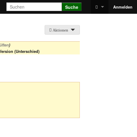
Suche
Anmelden
Aktionen
üften
)
Version (Unterschied)