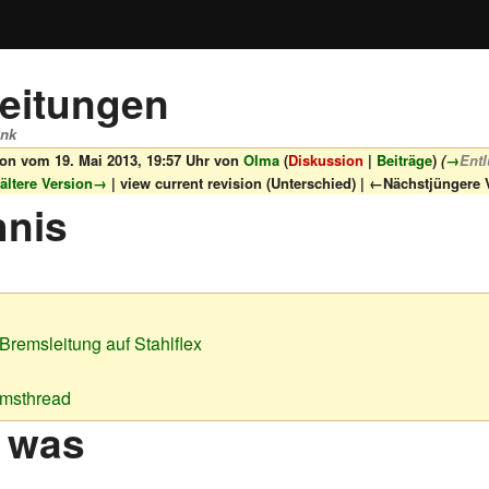
eitungen
ank
ion vom 19. Mai 2013, 19:57 Uhr von
Olma
(
Diskussion
|
Beiträge
)
(
→
Entl
ältere Version→
| view current revision (Unterschied) | ←Nächstjüngere 
hnis
Bremsleitung auf Stahlflex
umsthread
h was