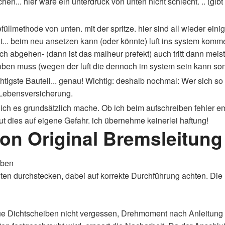
en... hier wäre ein unterdruck von unten nicht schlecht. .. (gibt
efüllmethode von unten. mit der spritze. hier sind all wieder ein
cht... beim neu ansetzen kann (oder könnte) luft ins system komm
ch abgehen- (dann ist das malheur prefekt) auch tritt dann mei
 oben muss (wegen der luft die dennoch im system sein kann somi
htigste Bauteil... genau! Wichtig: deshalb nochmal: Wer sich so e
 Lebensversicherung.
ich es grundsätzlich mache. Ob ich beim aufschreiben fehler e
t dies auf eigene Gefahr. ich übernehme keinerlei haftung!
n Original Bremsleitung 
oben
en durchstecken, dabei auf korrekte Durchführung achten. Die 
e Dichtscheiben nicht vergessen, Drehmoment nach Anleitung